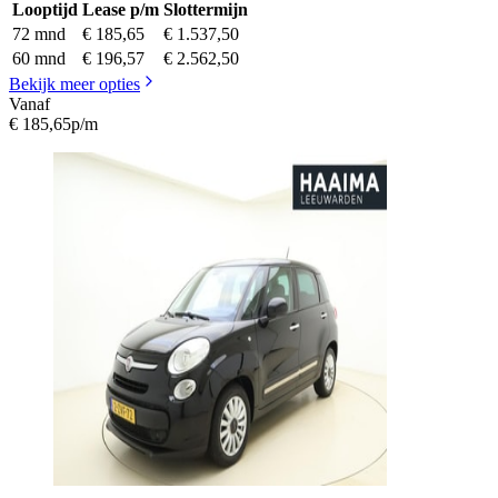
Looptijd
Lease p/m
Slottermijn
72 mnd
€ 185,65
€ 1.537,50
60 mnd
€ 196,57
€ 2.562,50
Bekijk meer opties
Vanaf
€ 185,65
p/m