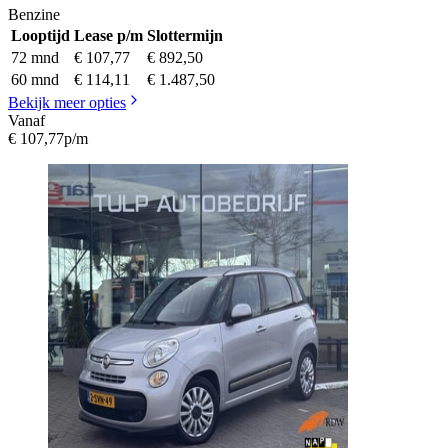
Benzine
Looptijd
Lease p/m
Slottermijn
72 mnd
€ 107,77
€ 892,50
60 mnd
€ 114,11
€ 1.487,50
Bekijk meer opties
Vanaf
€ 107,77
p/m