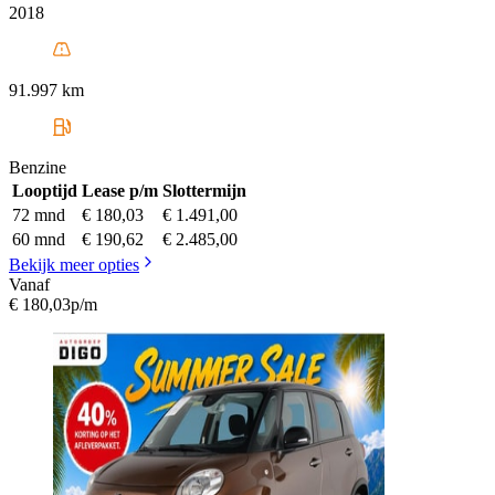
2018
91.997 km
Benzine
Looptijd
Lease p/m
Slottermijn
72 mnd
€ 180,03
€ 1.491,00
60 mnd
€ 190,62
€ 2.485,00
Bekijk meer opties
Vanaf
€ 180,03
p/m