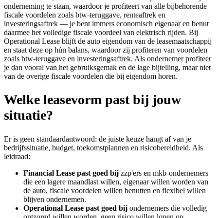
onderneming te staan, waardoor je profiteert van alle bijbehorende
fiscale voordelen zoals btw-teruggave, renteaftrek en
investeringsaftrek — je bent immers economisch eigenaar en benut
daarmee het volledige fiscale voordeel van elektrisch rijden. Bij
Operational Lease blijft de auto eigendom van de leasemaatschappij
en staat deze op hún balans, waardoor zij profiteren van voordelen
zoals btw-teruggave en investeringsaftrek. Als ondernemer profiteer
je dan vooral van het gebruiksgemak en de lage bijtelling, maar niet
van de overige fiscale voordelen die bij eigendom horen.
Welke leasevorm past bij jouw
situatie?
Er is geen standaardantwoord: de juiste keuze hangt af van je
bedrijfssituatie, budget, toekomstplannen en risicobereidheid. Als
leidraad:
Financial Lease past goed bij
zzp'ers en mkb-ondernemers
die een lagere maandlast willen, eigenaar willen worden van
de auto, fiscale voordelen willen benutten en flexibel willen
blijven ondernemen.
Operational Lease past goed bij
ondernemers die volledig
ontzorgd willen worden, geen risico willen lopen op