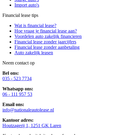
Import auto's
Financial lease tips
Wat is financial lease?
Hoe vraag je financial lease aan?
Voordelen auto zakelijk financieren
Financial lease zonder jaarcijfers
Financial lease zonder aanbetaling
Auto zakelijk leasen
Neem contact op
Bel ons:
035 - 523 7734
Whatsapp ons:
06 - 111 957 53
Email ons:
info@nationaleautolease.nl
Kantoor adres:
Houtzagerij 1, 1251 GK Laren