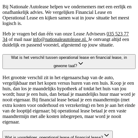
Bij Nationale Autolease helpen we ondernemers met een eerlijk en
onafhankelijk advies. We vergelijken Financial Lease en
Operational Lease en kijken samen wat in jouw situatie het meest
logisch is.
Heb je vragen bel dan één van onze Lease Adviseurs
035 523 77
34
of mail naar
info@nationaleautolease.nl.
Je ontvangt altijd een
duidelijk en passend voorstel, afgestemd op jouw situatie.
Wat is het verschil tussen operational lease en financial lease, in
gewone taal?
Het grootste verschil zit in het eigenaarschap van de auto,
vergelijkbaar met het kopen versus huren van een huis. Koop je een
huis, dan los je maandelijks hypotheek af totdat het huis van jou
wordt; huur je een huis, dan betaal je maandelijks huur maar word je
nooit eigenaar. Bij financial lease betaal je een maandtermijn (met
extra kosten voor onderhoud en verzekering) en ben je aan het einde
van de looptijd eigenaar; bij operational lease betaal je een vaste
maandtermijn met alle kosten inbegrepen, maar word je nooit
eigenaar.
Wat is voordeliger, operational lease of financial lease?