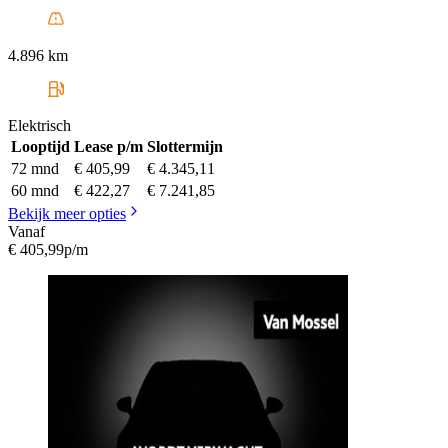
4.896 km
Elektrisch
Looptijd
Lease p/m
Slottermijn
72 mnd
€ 405,99
€ 4.345,11
60 mnd
€ 422,27
€ 7.241,85
Bekijk meer opties
Vanaf
€ 405,99
p/m