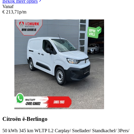
Bekijk meer opties
Vanaf
€ 213,71
p/m
Citroën
ë-Berlingo
50 kWh 345 km WLTP L2 Carplay/ Snellader/ Standkachel/ 3Pers/