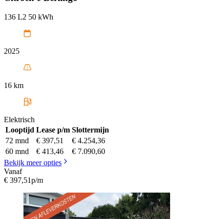
136 L2 50 kWh
2025
16 km
Elektrisch
Looptijd
Lease p/m
Slottermijn
72 mnd
€ 397,51
€ 4.254,36
60 mnd
€ 413,46
€ 7.090,60
Bekijk meer opties
Vanaf
€ 397,51
p/m