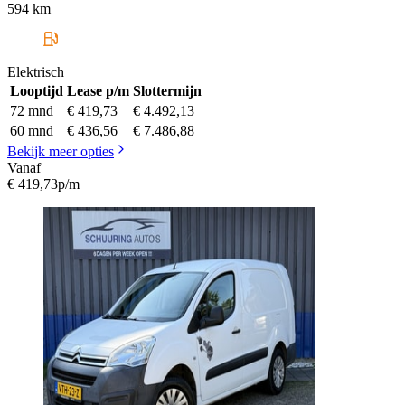
594 km
Elektrisch
Looptijd
Lease p/m
Slottermijn
72 mnd
€ 419,73
€ 4.492,13
60 mnd
€ 436,56
€ 7.486,88
Bekijk meer opties
Vanaf
€ 419,73
p/m