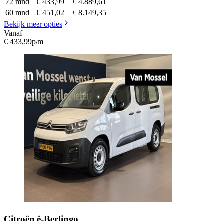
72 mnd
€ 433,99
€ 4.889,61
60 mnd
€ 451,02
€ 8.149,35
Bekijk meer opties
Vanaf
€ 433,99
p/m
Citroën
ë-Berlingo