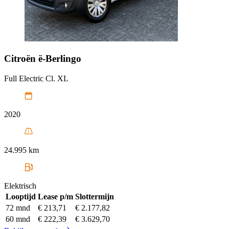
Citroën
ë-Berlingo
Full Electric Cl. XL
2020
24.995 km
Elektrisch
Looptijd
Lease p/m
Slottermijn
72 mnd
€ 213,71
€ 2.177,82
60 mnd
€ 222,39
€ 3.629,70