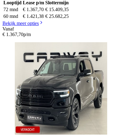
Looptijd
Lease p/m
Slottermijn
72 mnd
€ 1.367,70
€ 15.409,35
60 mnd
€ 1.421,38
€ 25.682,25
Bekijk meer opties
Vanaf
€ 1.367,70
p/m