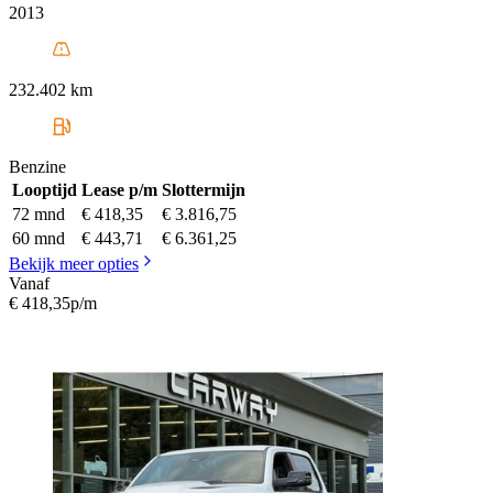
2013
232.402 km
Benzine
Looptijd
Lease p/m
Slottermijn
72 mnd
€ 418,35
€ 3.816,75
60 mnd
€ 443,71
€ 6.361,25
Bekijk meer opties
Vanaf
€ 418,35
p/m