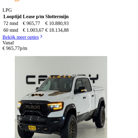
LPG
Looptijd
Lease p/m
Slottermijn
72 mnd
€ 965,77
€ 10.880,93
60 mnd
€ 1.003,67
€ 18.134,88
Bekijk meer opties
Vanaf
€ 965,77
p/m