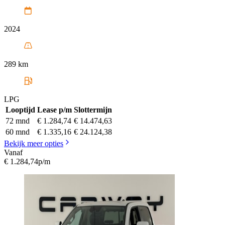
2024
289 km
LPG
Looptijd
Lease p/m
Slottermijn
72 mnd
€ 1.284,74
€ 14.474,63
60 mnd
€ 1.335,16
€ 24.124,38
Bekijk meer opties
Vanaf
€ 1.284,74
p/m