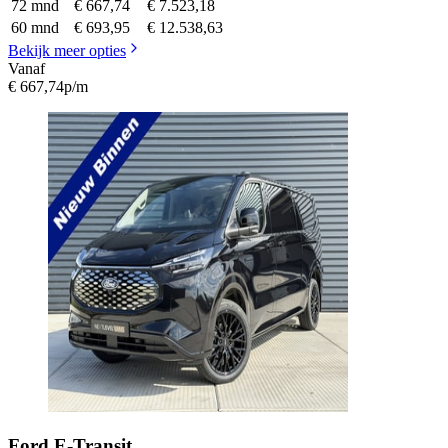
72 mnd
€ 667,74
€ 7.523,18
60 mnd
€ 693,95
€ 12.538,63
Bekijk meer opties
Vanaf
€ 667,74
p/m
Ford
E-Transit