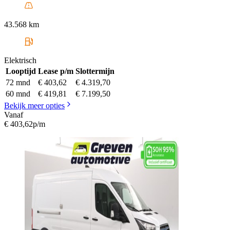
43.568 km
Elektrisch
Looptijd
Lease p/m
Slottermijn
72 mnd
€ 403,62
€ 4.319,70
60 mnd
€ 419,81
€ 7.199,50
Bekijk meer opties
Vanaf
€ 403,62
p/m