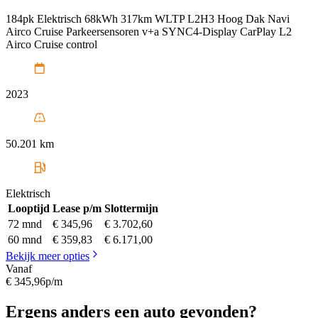
184pk Elektrisch 68kWh 317km WLTP L2H3 Hoog Dak Navi
Airco Cruise Parkeersensoren v+a SYNC4-Display CarPlay L2
Airco Cruise control
2023
50.201 km
Elektrisch
Looptijd
Lease p/m
Slottermijn
72 mnd
€ 345,96
€ 3.702,60
60 mnd
€ 359,83
€ 6.171,00
Bekijk meer opties
Vanaf
€ 345,96
p/m
Ergens anders een auto gevonden?