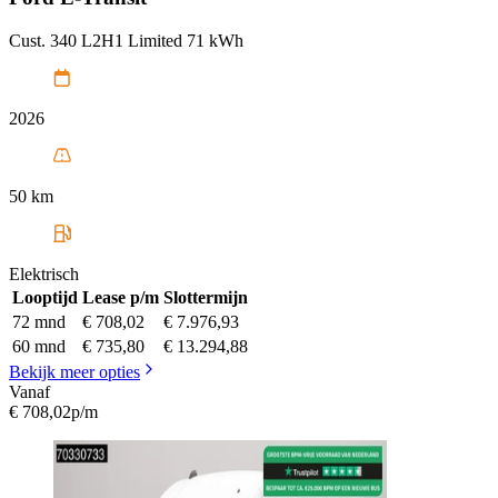
Cust. 340 L2H1 Limited 71 kWh
2026
50 km
Elektrisch
Looptijd
Lease p/m
Slottermijn
72 mnd
€ 708,02
€ 7.976,93
60 mnd
€ 735,80
€ 13.294,88
Bekijk meer opties
Vanaf
€ 708,02
p/m