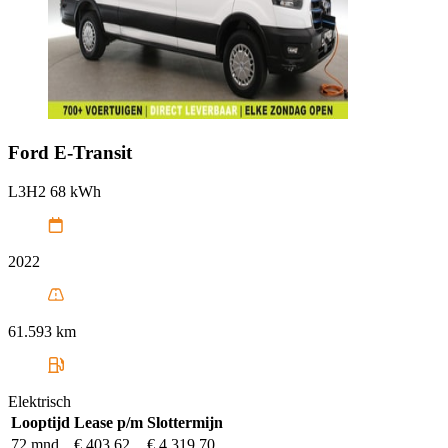
Ford
E-Transit
L3H2 68 kWh
2022
61.593 km
Elektrisch
Looptijd
Lease p/m
Slottermijn
72 mnd
€ 403,62
€ 4.319,70