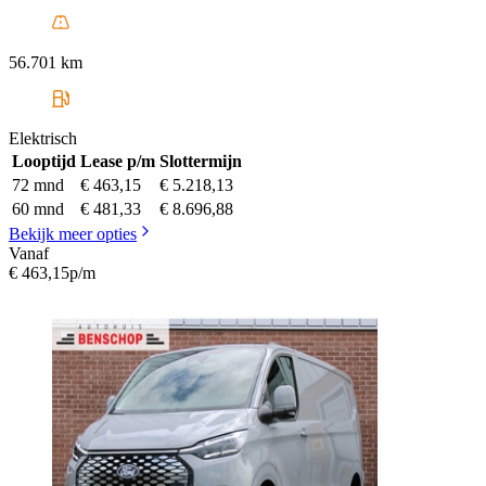
56.701 km
Elektrisch
Looptijd
Lease p/m
Slottermijn
72 mnd
€ 463,15
€ 5.218,13
60 mnd
€ 481,33
€ 8.696,88
Bekijk meer opties
Vanaf
€ 463,15
p/m