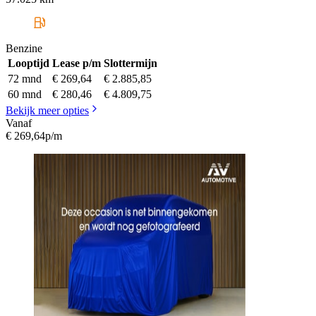
Benzine
Looptijd
Lease p/m
Slottermijn
72 mnd
€ 269,64
€ 2.885,85
60 mnd
€ 280,46
€ 4.809,75
Bekijk meer opties
Vanaf
€ 269,64
p/m