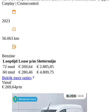
Carplay | Cruisecontrol
2023
56.063 km
Benzine
Looptijd
Lease p/m
Slottermijn
72 mnd
€ 269,64
€ 2.885,85
60 mnd
€ 280,46
€ 4.809,75
Bekijk meer opties
Vanaf
€ 269,64
p/m