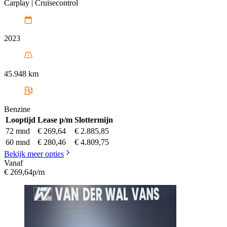
Carplay | Cruisecontrol
2023
45.948 km
Benzine
Looptijd
Lease p/m
Slottermijn
72 mnd
€ 269,64
€ 2.885,85
60 mnd
€ 280,46
€ 4.809,75
Bekijk meer opties
Vanaf
€ 269,64
p/m