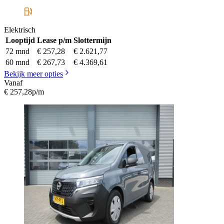
Elektrisch
Looptijd
Lease p/m
Slottermijn
72 mnd
€ 257,28
€ 2.621,77
60 mnd
€ 267,73
€ 4.369,61
Bekijk meer opties
Vanaf
€ 257,28
p/m