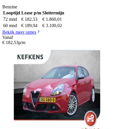
Benzine
Looptijd
Lease p/m
Slottermijn
72 mnd
€ 182,53
€ 1.860,01
60 mnd
€ 189,94
€ 3.100,02
Bekijk meer opties
Vanaf
€ 182,53
p/m