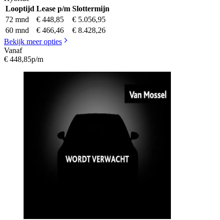
Looptijd
Lease p/m
Slottermijn
72 mnd
€ 448,85
€ 5.056,95
60 mnd
€ 466,46
€ 8.428,26
Bekijk meer opties
Vanaf
€ 448,85
p/m