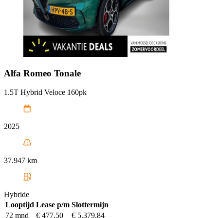
Alfa Romeo
Tonale
1.5T Hybrid Veloce 160pk
2025
37.947 km
Hybride
Looptijd
Lease p/m
Slottermijn
72 mnd
€ 477,50
€ 5.379,84