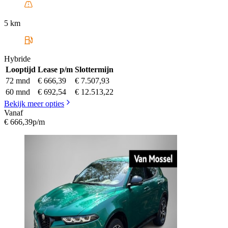
5 km
Hybride
Looptijd
Lease p/m
Slottermijn
72 mnd
€ 666,39
€ 7.507,93
60 mnd
€ 692,54
€ 12.513,22
Bekijk meer opties
Vanaf
€ 666,39
p/m