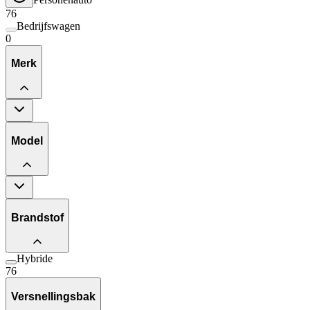
76
Bedrijfswagen
0
Merk
Model
Brandstof
Hybride
76
Versnellingsbak