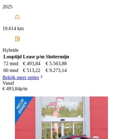
2025
19.614 km
Hybride
Looptijd
Lease p/m
Slottermijn
72 mnd
€ 493,84
€ 5.563,88
60 mnd
€ 513,22
€ 9.273,14
Bekijk meer opties
Vanaf
€ 493,84
p/m