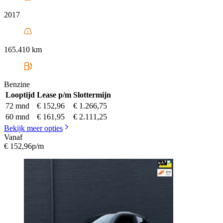
2017
165.410 km
Benzine
Looptijd
Lease p/m
Slottermijn
72 mnd
€ 152,96
€ 1.266,75
60 mnd
€ 161,95
€ 2.111,25
Bekijk meer opties
Vanaf
€ 152,96
p/m