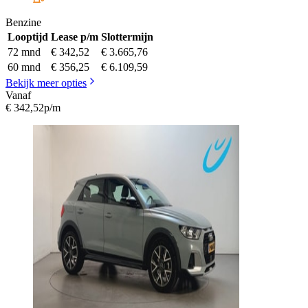
Benzine
Looptijd
Lease p/m
Slottermijn
72 mnd
€ 342,52
€ 3.665,76
60 mnd
€ 356,25
€ 6.109,59
Bekijk meer opties
Vanaf
€ 342,52
p/m