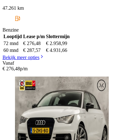
47.261 km
Benzine
Looptijd
Lease p/m
Slottermijn
72 mnd
€ 276,48
€ 2.958,99
60 mnd
€ 287,57
€ 4.931,66
Bekijk meer opties
Vanaf
€ 276,48
p/m