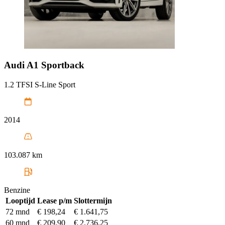
Audi
A1 Sportback
1.2 TFSI S-Line Sport
2014
103.087 km
Benzine
Looptijd
Lease p/m
Slottermijn
72 mnd
€ 198,24
€ 1.641,75
60 mnd
€ 209,90
€ 2.736,25