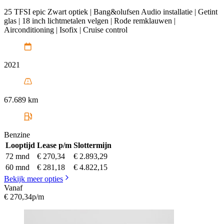
25 TFSI epic Zwart optiek | Bang&olufsen Audio installatie | Getint
glas | 18 inch lichtmetalen velgen | Rode remklauwen |
Airconditioning | Isofix | Cruise control
2021
67.689 km
Benzine
Looptijd
Lease p/m
Slottermijn
72 mnd
€ 270,34
€ 2.893,29
60 mnd
€ 281,18
€ 4.822,15
Bekijk meer opties
Vanaf
€ 270,34
p/m