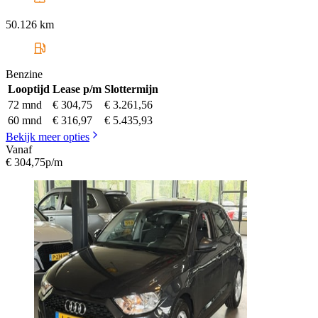
50.126 km
Benzine
Looptijd
Lease p/m
Slottermijn
72 mnd
€ 304,75
€ 3.261,56
60 mnd
€ 316,97
€ 5.435,93
Bekijk meer opties
Vanaf
€ 304,75
p/m