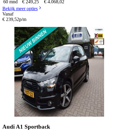
60 mnd
€ 249,25
€ 4.068,02
Bekijk meer opties
Vanaf
€ 239,52
p/m
Audi
A1 Sportback