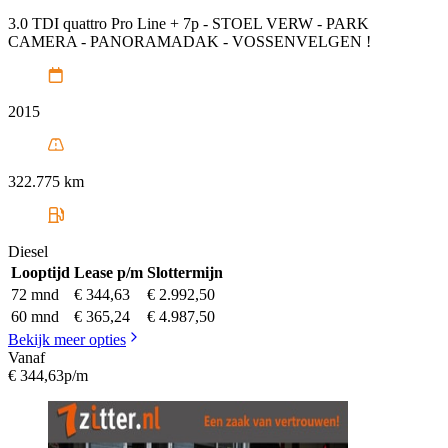
3.0 TDI quattro Pro Line + 7p - STOEL VERW - PARK
CAMERA - PANORAMADAK - VOSSENVELGEN !
2015
322.775 km
Diesel
Looptijd
Lease p/m
Slottermijn
72 mnd
€ 344,63
€ 2.992,50
60 mnd
€ 365,24
€ 4.987,50
Bekijk meer opties
Vanaf
€ 344,63
p/m