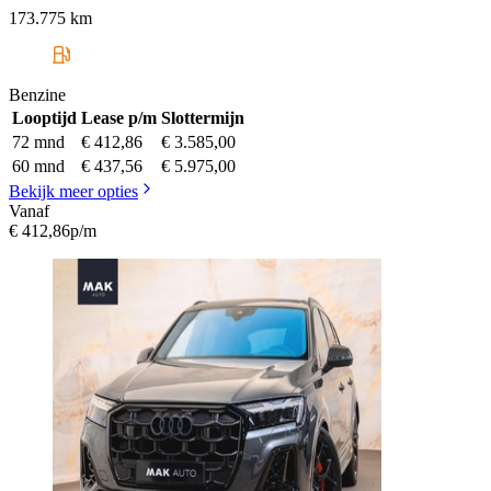
173.775 km
Benzine
Looptijd
Lease p/m
Slottermijn
72 mnd
€ 412,86
€ 3.585,00
60 mnd
€ 437,56
€ 5.975,00
Bekijk meer opties
Vanaf
€ 412,86
p/m