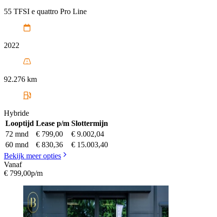
55 TFSI e quattro Pro Line
2022
92.276 km
Hybride
Looptijd
Lease p/m
Slottermijn
72 mnd
€ 799,00
€ 9.002,04
60 mnd
€ 830,36
€ 15.003,40
Bekijk meer opties
Vanaf
€ 799,00
p/m