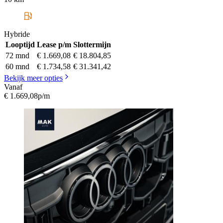
Hybride
Looptijd
Lease p/m
Slottermijn
72 mnd
€ 1.669,08
€ 18.804,85
60 mnd
€ 1.734,58
€ 31.341,42
Bekijk meer opties
Vanaf
€ 1.669,08
p/m