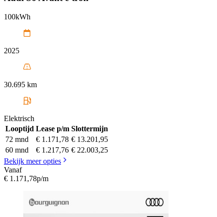
100kWh
2025
30.695 km
Elektrisch
Looptijd
Lease p/m
Slottermijn
72 mnd
€ 1.171,78
€ 13.201,95
60 mnd
€ 1.217,76
€ 22.003,25
Bekijk meer opties
Vanaf
€ 1.171,78
p/m