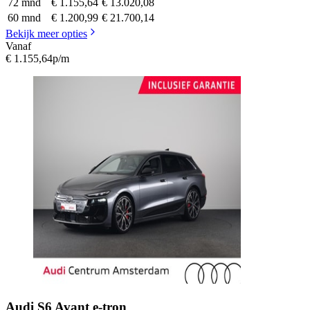
72 mnd
€ 1.155,64
€ 13.020,08
60 mnd
€ 1.200,99
€ 21.700,14
Bekijk meer opties
Vanaf
€ 1.155,64
p/m
Audi
S6 Avant e-tron