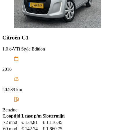
Citroën
C1
1.0 e-VTi Style Edition
2016
50.589 km
Benzine
Looptijd
Lease p/m
Slottermijn
72 mnd
€ 134,81
€ 1.116,45
60 mnd
€ 142,74
€ 1.860,75