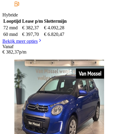
Hybride
Looptijd
Lease p/m
Slottermijn
72 mnd
€ 382,37
€ 4.092,28
60 mnd
€ 397,70
€ 6.820,47
Bekijk meer opties
Vanaf
€ 382,37
p/m