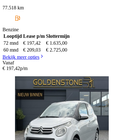
77.518 km
Benzine
Looptijd
Lease p/m
Slottermijn
72 mnd
€ 197,42
€ 1.635,00
60 mnd
€ 209,03
€ 2.725,00
Bekijk meer opties
Vanaf
€ 197,42
p/m