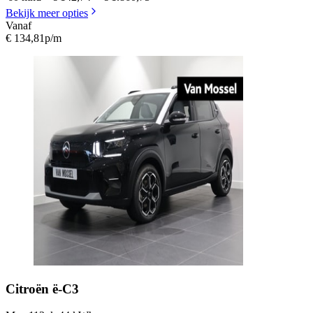
Bekijk meer opties
Vanaf
€ 134,81
p/m
Citroën
ë-C3