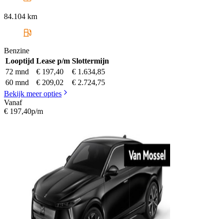
84.104 km
Benzine
Looptijd
Lease p/m
Slottermijn
72 mnd
€ 197,40
€ 1.634,85
60 mnd
€ 209,02
€ 2.724,75
Bekijk meer opties
Vanaf
€ 197,40
p/m