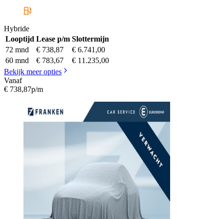
Hybride
Looptijd
Lease p/m
Slottermijn
72 mnd
€ 738,87
€ 6.741,00
60 mnd
€ 783,67
€ 11.235,00
Bekijk meer opties
Vanaf
€ 738,87
p/m