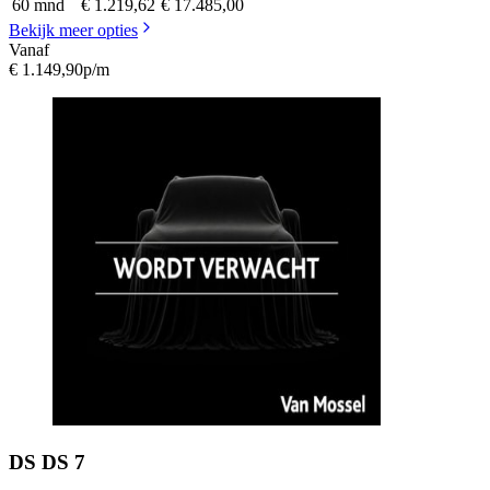
60 mnd
€ 1.219,62
€ 17.485,00
Bekijk meer opties
Vanaf
€ 1.149,90
p/m
DS
DS 7