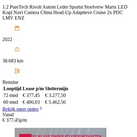
1.2 PureTech Rivoli Autom Leder Sportst Stoelverw Marix LED
Kopl Navi Camera Clima Head-Up Adaptieve Cruise 2x PDC
LMV ENZ
2022
38.683 km
Benzine
Looptijd
Lease p/m
Slottermijn
72 mnd
€ 377,45
€ 3.277,50
60 mnd
€ 400,03
€ 5.462,50
Bekijk meer opties
Vanaf
€ 377,45
p/m