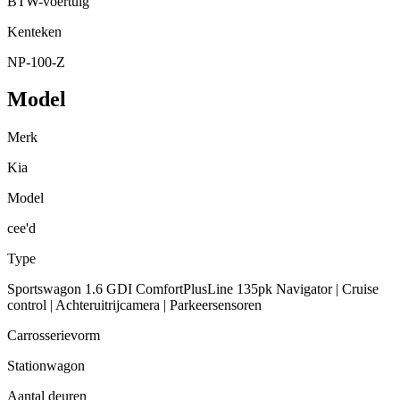
BTW-voertuig
Kenteken
NP-100-Z
Model
Merk
Kia
Model
cee'd
Type
Sportswagon 1.6 GDI ComfortPlusLine 135pk Navigator | Cruise
control | Achteruitrijcamera | Parkeersensoren
Carrosserievorm
Stationwagon
Aantal deuren