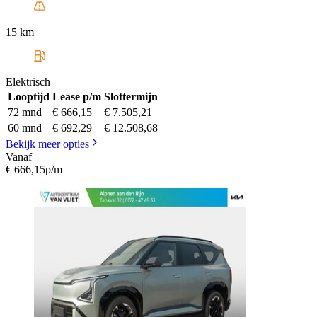
15 km
Elektrisch
Looptijd
Lease p/m
Slottermijn
72 mnd
€ 666,15
€ 7.505,21
60 mnd
€ 692,29
€ 12.508,68
Bekijk meer opties
Vanaf
€ 666,15
p/m