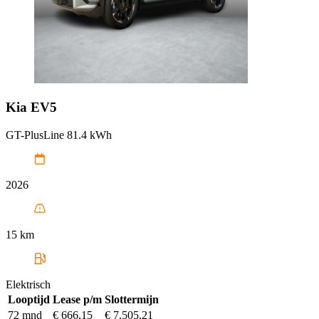
Kia
EV5
GT-PlusLine 81.4 kWh
2026
15 km
Elektrisch
Looptijd
Lease p/m
Slottermijn
72 mnd
€ 666,15
€ 7.505,21