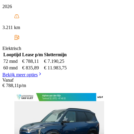
2026
3.211 km
Elektrisch
Looptijd
Lease p/m
Slottermijn
72 mnd
€ 788,11
€ 7.190,25
60 mnd
€ 835,89
€ 11.983,75
Bekijk meer opties
Vanaf
€ 788,11
p/m