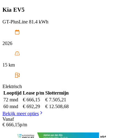
Kia
EV5
GT-PlusLine 81.4 kWh
2026
15 km
Elektrisch
Looptijd
Lease p/m
Slottermijn
72 mnd
€ 666,15
€ 7.505,21
60 mnd
€ 692,29
€ 12.508,68
Bekijk meer opties
Vanaf
€ 666,15
p/m