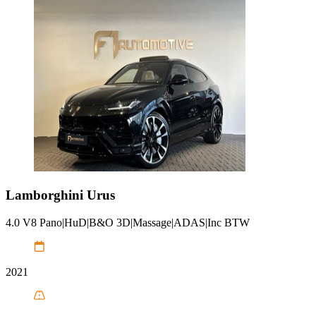
Lamborghini
Urus
4.0 V8 Pano|HuD|B&O 3D|Massage|ADAS|Inc BTW
2021