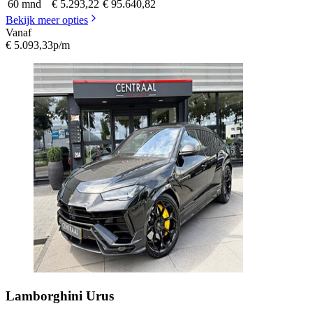
60 mnd
€ 5.293,22
€ 95.640,82
Bekijk meer opties
Vanaf
€ 5.093,33
p/m
Lamborghini
Urus