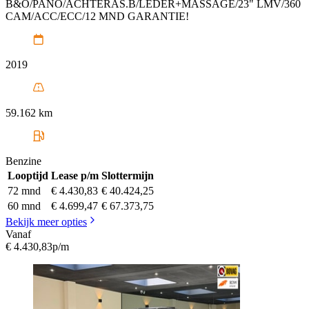
B&O/PANO/ACHTERAS.B/LEDER+MASSAGE/23" LMV/360
CAM/ACC/ECC/12 MND GARANTIE!
2019
59.162 km
Benzine
Looptijd
Lease p/m
Slottermijn
72 mnd
€ 4.430,83
€ 40.424,25
60 mnd
€ 4.699,47
€ 67.373,75
Bekijk meer opties
Vanaf
€ 4.430,83
p/m