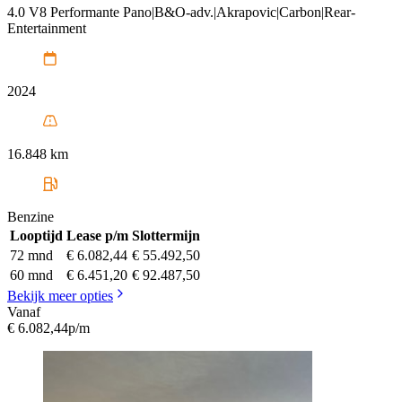
4.0 V8 Performante Pano|B&O-adv.|Akrapovic|Carbon|Rear-
Entertainment
2024
16.848 km
Benzine
Looptijd
Lease p/m
Slottermijn
72 mnd
€ 6.082,44
€ 55.492,50
60 mnd
€ 6.451,20
€ 92.487,50
Bekijk meer opties
Vanaf
€ 6.082,44
p/m