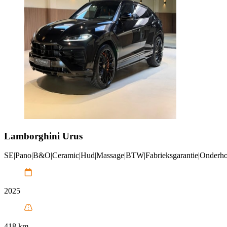
Lamborghini
Urus
SE|Pano|B&O|Ceramic|Hud|Massage|BTW|Fabrieksgarantie|Onderho
2025
418 km