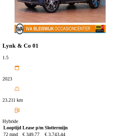
Lynk & Co
01
1.5
2023
23.211 km
Hybride
Looptijd
Lease p/m
Slottermijn
72 mnd
€ 349,77
€ 3.743,44