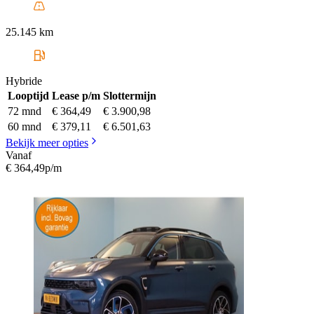
25.145 km
Hybride
Looptijd
Lease p/m
Slottermijn
72 mnd
€ 364,49
€ 3.900,98
60 mnd
€ 379,11
€ 6.501,63
Bekijk meer opties
Vanaf
€ 364,49
p/m