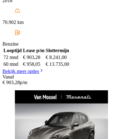
2018
70.902 km
Benzine
Looptijd
Lease p/m
Slottermijn
72 mnd
€ 903,28
€ 8.241,00
60 mnd
€ 958,05
€ 13.735,00
Bekijk meer opties
Vanaf
€ 903,28
p/m