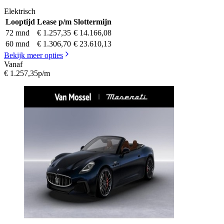
Elektrisch
Looptijd
Lease p/m
Slottermijn
72 mnd
€ 1.257,35
€ 14.166,08
60 mnd
€ 1.306,70
€ 23.610,13
Bekijk meer opties
Vanaf
€ 1.257,35
p/m