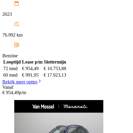
2023
76.992 km
Benzine
Looptijd
Lease p/m
Slottermijn
72 mnd
€ 954,49
€ 10.753,88
60 mnd
€ 991,95
€ 17.923,13
Bekijk meer opties
Vanaf
€ 954,49
p/m