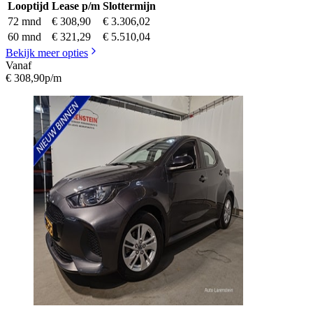
Looptijd
Lease p/m
Slottermijn
72 mnd
€ 308,90
€ 3.306,02
60 mnd
€ 321,29
€ 5.510,04
Bekijk meer opties
Vanaf
€ 308,90
p/m