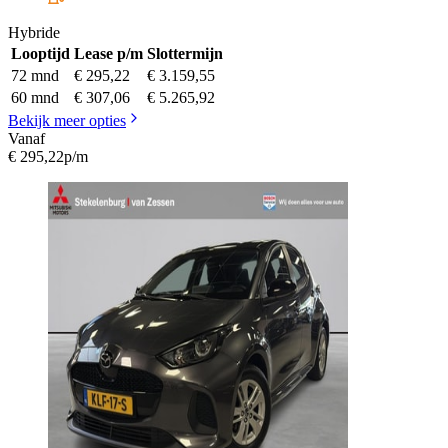
Hybride
Looptijd
Lease p/m
Slottermijn
72 mnd
€ 295,22
€ 3.159,55
60 mnd
€ 307,06
€ 5.265,92
Bekijk meer opties
Vanaf
€ 295,22
p/m