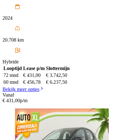
2024
20.708 km
Hybride
Looptijd
Lease p/m
Slottermijn
72 mnd
€ 431,00
€ 3.742,50
60 mnd
€ 456,78
€ 6.237,50
Bekijk meer opties
Vanaf
€ 431,00
p/m