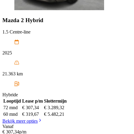
Mazda
2 Hybrid
1.5 Centre-line
2025
21.363 km
Hybride
Looptijd
Lease p/m
Slottermijn
72 mnd
€ 307,34
€ 3.289,32
60 mnd
€ 319,67
€ 5.482,21
Bekijk meer opties
Vanaf
€ 307,34
p/m