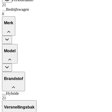
21
Bedrijfswagen
0
Merk
Model
Brandstof
Hybride
21
Versnellingsbak