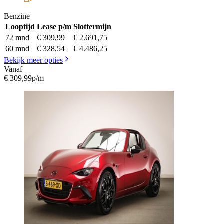
Benzine
Looptijd
Lease p/m
Slottermijn
72 mnd
€ 309,99
€ 2.691,75
60 mnd
€ 328,54
€ 4.486,25
Bekijk meer opties
Vanaf
€ 309,99
p/m