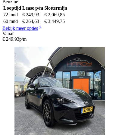
Benzine
Looptijd
Lease p/m
Slottermijn
72 mnd
€ 249,93
€ 2.069,85
60 mnd
€ 264,63
€ 3.449,75
Bekijk meer opties
Vanaf
€ 249,93
p/m