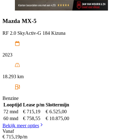
Mazda
MX-5
RF 2.0 SkyActiv-G 184 Kizuna
2023
18.293 km
Benzine
Looptijd
Lease p/m
Slottermijn
72 mnd
€ 715,19
€ 6.525,00
60 mnd
€ 758,55
€ 10.875,00
Bekijk meer opties
Vanaf
€ 715,19
p/m