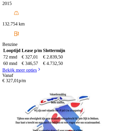
2015
132.754 km
Benzine
Looptijd
Lease p/m
Slottermijn
72 mnd
€ 327,01
€ 2.839,50
60 mnd
€ 346,57
€ 4.732,50
Bekijk meer opties
Vanaf
€ 327,01
p/m