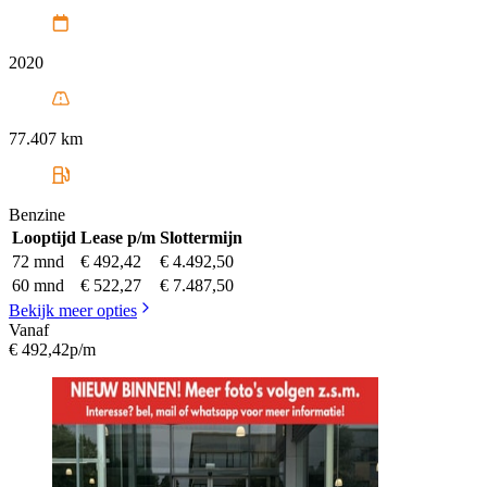
2020
77.407 km
Benzine
Looptijd
Lease p/m
Slottermijn
72 mnd
€ 492,42
€ 4.492,50
60 mnd
€ 522,27
€ 7.487,50
Bekijk meer opties
Vanaf
€ 492,42
p/m