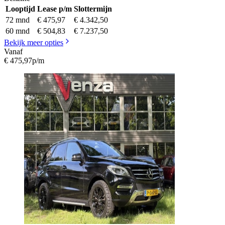
Looptijd
Lease p/m
Slottermijn
72 mnd
€ 475,97
€ 4.342,50
60 mnd
€ 504,83
€ 7.237,50
Bekijk meer opties
Vanaf
€ 475,97
p/m