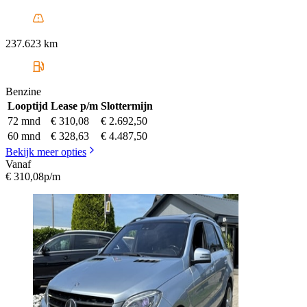
237.623 km
Benzine
Looptijd
Lease p/m
Slottermijn
72 mnd
€ 310,08
€ 2.692,50
60 mnd
€ 328,63
€ 4.487,50
Bekijk meer opties
Vanaf
€ 310,08
p/m