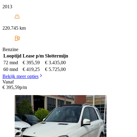
2013
220.745 km
Benzine
Looptijd
Lease p/m
Slottermijn
72 mnd
€ 395,59
€ 3.435,00
60 mnd
€ 419,25
€ 5.725,00
Bekijk meer opties
Vanaf
€ 395,59
p/m