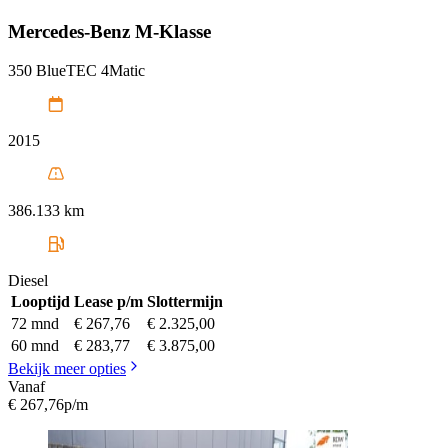
Mercedes-Benz
M-Klasse
350 BlueTEC 4Matic
2015
386.133 km
Diesel
Looptijd
Lease p/m
Slottermijn
72 mnd
€ 267,76
€ 2.325,00
60 mnd
€ 283,77
€ 3.875,00
Bekijk meer opties
Vanaf
€ 267,76
p/m