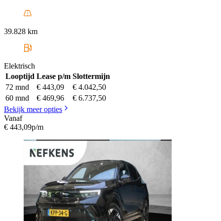
39.828 km
Elektrisch
Looptijd
Lease p/m
Slottermijn
72 mnd
€ 443,09
€ 4.042,50
60 mnd
€ 469,96
€ 6.737,50
Bekijk meer opties
Vanaf
€ 443,09
p/m