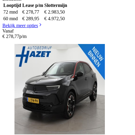
Looptijd
Lease p/m
Slottermijn
72 mnd
€ 278,77
€ 2.983,50
60 mnd
€ 289,95
€ 4.972,50
Bekijk meer opties
Vanaf
€ 278,77
p/m