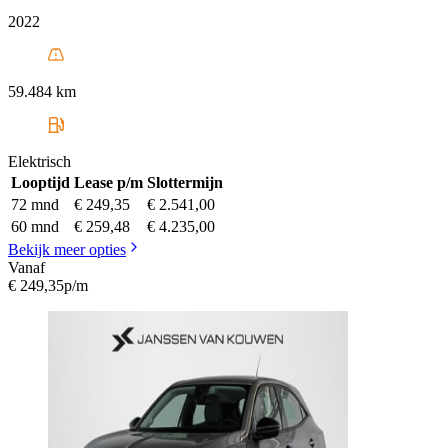
2022
59.484 km
Elektrisch
Looptijd
Lease p/m
Slottermijn
72 mnd
€ 249,35
€ 2.541,00
60 mnd
€ 259,48
€ 4.235,00
Bekijk meer opties
Vanaf
€ 249,35
p/m