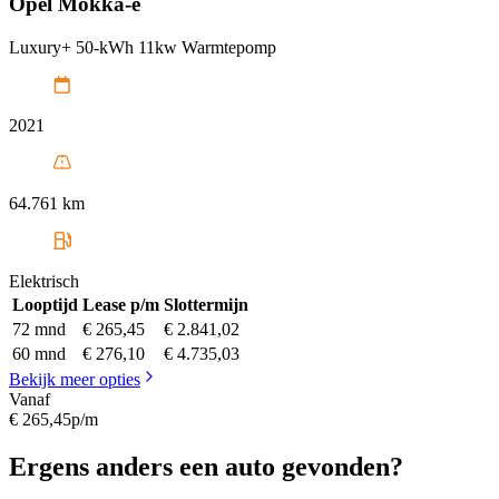
Opel
Mokka-e
Luxury+ 50-kWh 11kw Warmtepomp
2021
64.761 km
Elektrisch
Looptijd
Lease p/m
Slottermijn
72 mnd
€ 265,45
€ 2.841,02
60 mnd
€ 276,10
€ 4.735,03
Bekijk meer opties
Vanaf
€ 265,45
p/m
Ergens anders een auto gevonden?