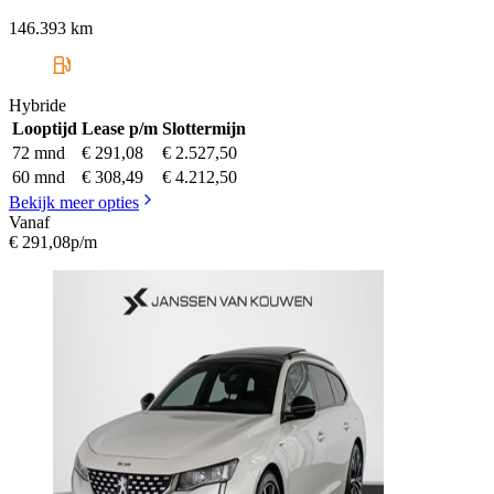
146.393 km
Hybride
Looptijd
Lease p/m
Slottermijn
72 mnd
€ 291,08
€ 2.527,50
60 mnd
€ 308,49
€ 4.212,50
Bekijk meer opties
Vanaf
€ 291,08
p/m