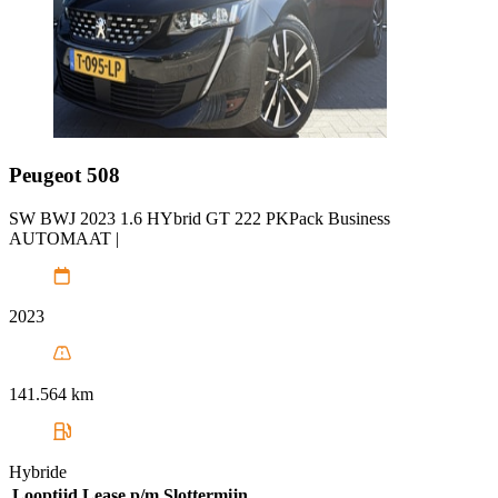
Peugeot
508
SW BWJ 2023 1.6 HYbrid GT 222 PKPack Business
AUTOMAAT |
2023
141.564 km
Hybride
Looptijd
Lease p/m
Slottermijn