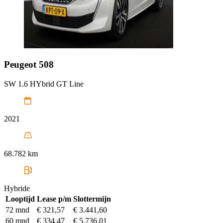
Peugeot
508
SW 1.6 HYbrid GT Line
2021
68.782 km
Hybride
Looptijd
Lease p/m
Slottermijn
72 mnd
€ 321,57
€ 3.441,60
60 mnd
€ 334,47
€ 5.736,01