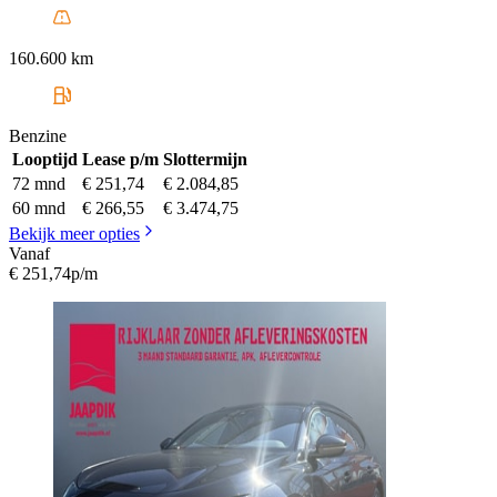
160.600 km
Benzine
Looptijd
Lease p/m
Slottermijn
72 mnd
€ 251,74
€ 2.084,85
60 mnd
€ 266,55
€ 3.474,75
Bekijk meer opties
Vanaf
€ 251,74
p/m