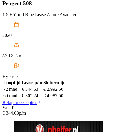
Peugeot
508
1.6 HYbrid Blue Lease Allure Avantage
2020
82.121 km
Hybride
Looptijd
Lease p/m
Slottermijn
72 mnd
€ 344,63
€ 2.992,50
60 mnd
€ 365,24
€ 4.987,50
Bekijk meer opties
Vanaf
€ 344,63
p/m