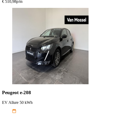
€ 510,98
p/m
Peugeot
e-208
EV Allure 50 kWh