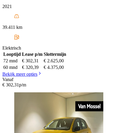
2021
39.411 km
Elektrisch
Looptijd
Lease p/m
Slottermijn
72 mnd
€ 302,31
€ 2.625,00
60 mnd
€ 320,39
€ 4.375,00
Bekijk meer opties
Vanaf
€ 302,31
p/m