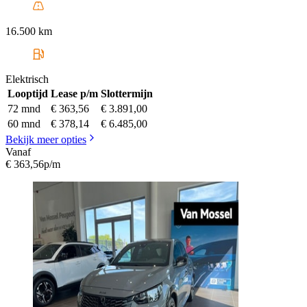
16.500 km
Elektrisch
Looptijd
Lease p/m
Slottermijn
72 mnd
€ 363,56
€ 3.891,00
60 mnd
€ 378,14
€ 6.485,00
Bekijk meer opties
Vanaf
€ 363,56
p/m