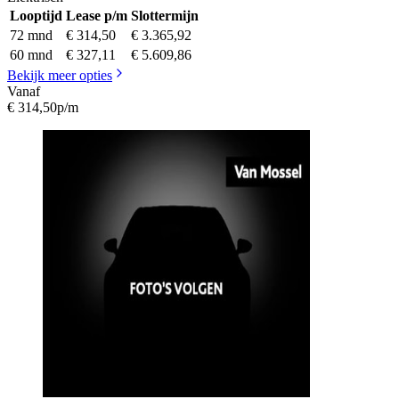
Looptijd
Lease p/m
Slottermijn
72 mnd
€ 314,50
€ 3.365,92
60 mnd
€ 327,11
€ 5.609,86
Bekijk meer opties
Vanaf
€ 314,50
p/m