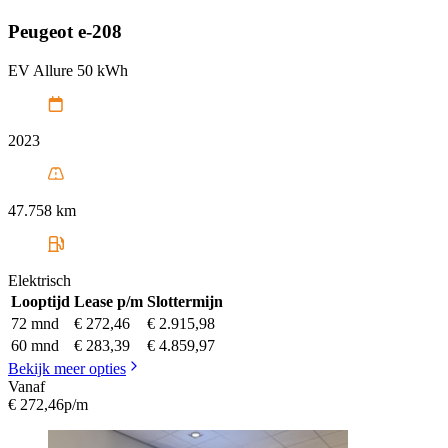
Peugeot
e-208
EV Allure 50 kWh
2023
47.758 km
Elektrisch
Looptijd
Lease p/m
Slottermijn
72 mnd
€ 272,46
€ 2.915,98
60 mnd
€ 283,39
€ 4.859,97
Bekijk meer opties
Vanaf
€ 272,46
p/m