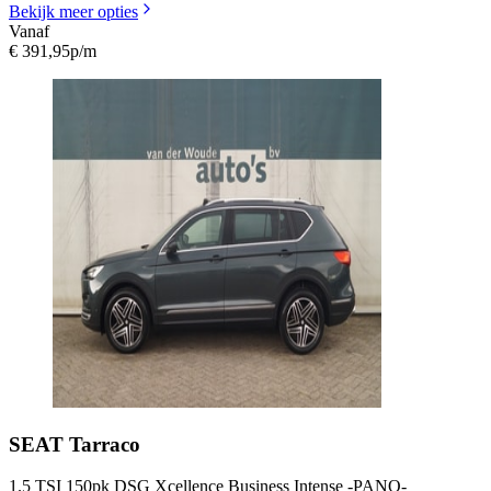
Bekijk meer opties
Vanaf
€ 391,95
p/m
SEAT
Tarraco
1.5 TSI 150pk DSG Xcellence Business Intense -PANO-