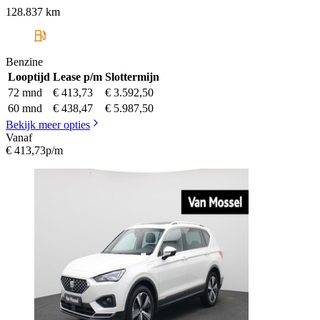
128.837 km
Benzine
Looptijd
Lease p/m
Slottermijn
72 mnd
€ 413,73
€ 3.592,50
60 mnd
€ 438,47
€ 5.987,50
Bekijk meer opties
Vanaf
€ 413,73
p/m