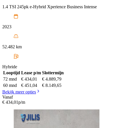
1.4 TSI 245pk e-Hybrid Xperience Business Intense
2023
52.482 km
Hybride
Looptijd
Lease p/m
Slottermijn
72 mnd
€ 434,01
€ 4.889,79
60 mnd
€ 451,04
€ 8.149,65
Bekijk meer opties
Vanaf
€ 434,01
p/m