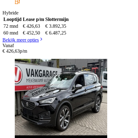
Hybride
Looptijd
Lease p/m
Slottermijn
72 mnd
€ 426,63
€ 3.892,35
60 mnd
€ 452,50
€ 6.487,25
Bekijk meer opties
Vanaf
€ 426,63
p/m