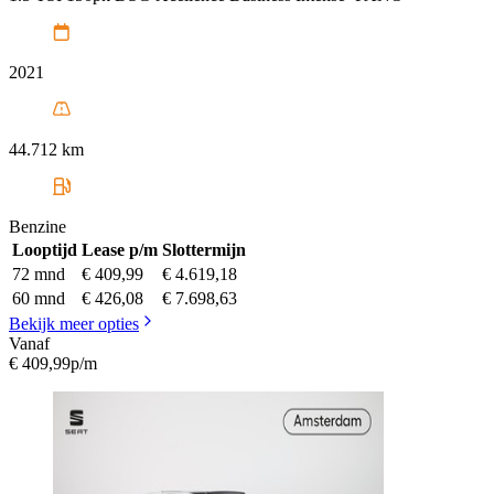
2021
44.712 km
Benzine
Looptijd
Lease p/m
Slottermijn
72 mnd
€ 409,99
€ 4.619,18
60 mnd
€ 426,08
€ 7.698,63
Bekijk meer opties
Vanaf
€ 409,99
p/m