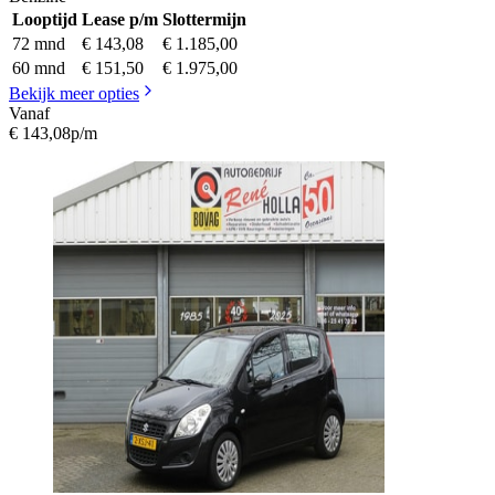
Looptijd
Lease p/m
Slottermijn
72 mnd
€ 143,08
€ 1.185,00
60 mnd
€ 151,50
€ 1.975,00
Bekijk meer opties
Vanaf
€ 143,08
p/m