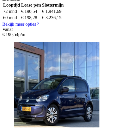
Looptijd
Lease p/m
Slottermijn
72 mnd
€ 190,54
€ 1.941,69
60 mnd
€ 198,28
€ 3.236,15
Bekijk meer opties
Vanaf
€ 190,54
p/m