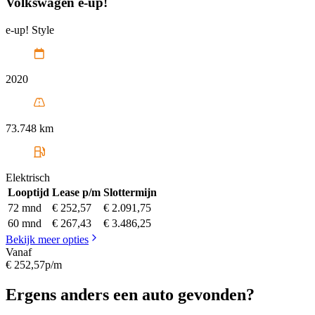
Volkswagen
e-up!
e-up! Style
2020
73.748 km
Elektrisch
Looptijd
Lease p/m
Slottermijn
72 mnd
€ 252,57
€ 2.091,75
60 mnd
€ 267,43
€ 3.486,25
Bekijk meer opties
Vanaf
€ 252,57
p/m
Ergens anders een auto gevonden?