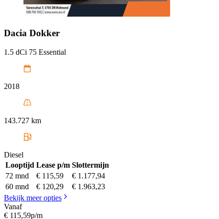
Dacia
Dokker
1.5 dCi 75 Essential
2018
143.727 km
Diesel
Looptijd
Lease p/m
Slottermijn
72 mnd
€ 115,59
€ 1.177,94
60 mnd
€ 120,29
€ 1.963,23
Bekijk meer opties
Vanaf
€ 115,59
p/m