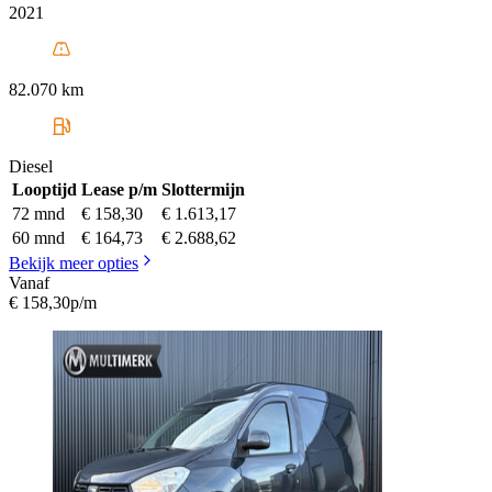
2021
82.070 km
Diesel
Looptijd
Lease p/m
Slottermijn
72 mnd
€ 158,30
€ 1.613,17
60 mnd
€ 164,73
€ 2.688,62
Bekijk meer opties
Vanaf
€ 158,30
p/m