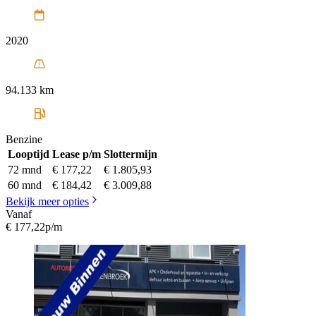
2020
94.133 km
Benzine
Looptijd
Lease p/m
Slottermijn
72 mnd
€ 177,22
€ 1.805,93
60 mnd
€ 184,42
€ 3.009,88
Bekijk meer opties
Vanaf
€ 177,22
p/m